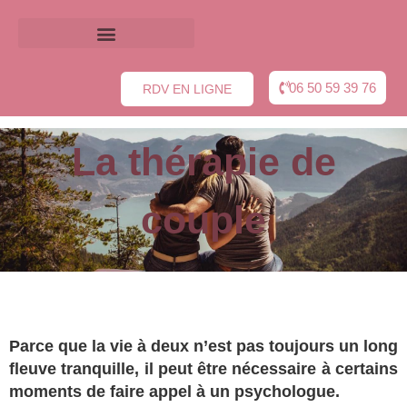
psychologue adulte sallanches
psychologue enfant sallanches
06 50 59 39 76
RDV EN LIGNE
La thérapie de
couple
Parce que la vie à deux n’est pas toujours un long
fleuve tranquille, il peut être nécessaire à certains
moments de faire appel à un psychologue.